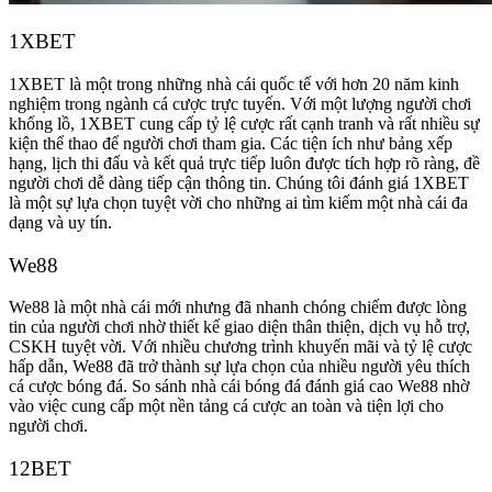
1XBET
1XBET là một trong những nhà cái quốc tế với hơn 20 năm kinh
nghiệm trong ngành cá cược trực tuyến. Với một lượng người chơi
khổng lồ, 1XBET cung cấp tỷ lệ cược rất cạnh tranh và rất nhiều sự
kiện thể thao để người chơi tham gia. Các tiện ích như bảng xếp
hạng, lịch thi đấu và kết quả trực tiếp luôn được tích hợp rõ ràng, đề
người chơi dễ dàng tiếp cận thông tin. Chúng tôi đánh giá 1XBET
là một sự lựa chọn tuyệt vời cho những ai tìm kiếm một nhà cái đa
dạng và uy tín.
We88
We88 là một nhà cái mới nhưng đã nhanh chóng chiếm được lòng
tin của người chơi nhờ thiết kế giao diện thân thiện, dịch vụ hỗ trợ,
CSKH tuyệt vời. Với nhiều chương trình khuyến mãi và tỷ lệ cược
hấp dẫn, We88 đã trở thành sự lựa chọn của nhiều người yêu thích
cá cược bóng đá. So sánh nhà cái bóng đá đánh giá cao We88 nhờ
vào việc cung cấp một nền tảng cá cược an toàn và tiện lợi cho
người chơi.
12BET