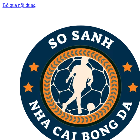
Bỏ qua nội dung