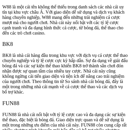
W88 là một cái tên không thể thiếu trong danh sách các nhà cái uy
tín tại khu vực châu Á. Với giao diện dễ sử dụng và dịch vụ khách
hàng chuyên nghiệp, W88 mang đến những trải nghiệm cá cược
mượt mà cho người chơi. Nhà cái này nổi bật với các tỷ lệ cược
cạnh tranh và đa dạng hình thức cá cược, từ bóng đá, thể thao cho
đến các trò chơi casino.
BK8
BK8 là nhà cái hàng đầu trong khu vực với dịch vụ cá cược thể thao
chuyên nghiệp và tỷ lệ cược cực kỳ hấp dẫn. Sự đa dạng về giải đấu
bóng đá và các sự kiện thể thao khiến BK8 trở thành sân chơi đón
nhận được sự quan tâm của nhiều tay cược. Nhà cái này cũng
không ngừng cải tiến giao diện và tiện ích để nâng cao trải nghiệm
của người chơi. Theo thông tin từ So sánh nhà cái bóng đá, đây là
một trong những nhà cái mạnh về cá cược thể thao và các dịch vụ
bổ trợ khác.
FUN88
FUN88 là nhà cái nổi bật với tỷ lệ cược cao và đa dạng các sự kiện
thể thao, đặc biệt là bóng đá. Giao diện trực quan và dễ sử dụng là
một trong những ưu điểm của nhà cái này. FUN88 còn cung cấp rất