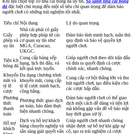
Khi lựa chọn top 10 nhà cái bóng đá uy tín,
So sánh nhà cái bóng
đá
đặc biệt chú trọng đến một số tiêu chí quan trọng để đảm bảo
người chơi có những trải nghiệm tốt nhất.
Tiêu chí
Nội dung
Lý do quan trọng
Nhà cái phải có giấy
Giấy
phép hợp pháp từ các
Đảm bảo tính minh bạch, tuân thủ
phép và
cơ quan uy tín như
quy định và bảo vệ quyền lợi
uy tín
MGA, Curacao,
người chơi.
UKGC.
Cung cấp bảng xếp
Giúp người chơi theo dõi trận đấu
Tiện ích
hạng, lịch thi đấu, và
và đưa ra quyết định cá cược
bóng đá
kết quả trực tuyến.
chính xác, nhanh chóng.
Khuyến
Đa dạng chương trình
Cung cấp cơ hội thắng lớn và thu
mãi và
khuyến mãi, cung cấp
hút người chơi, tạo điều kiện cho
tỷ lệ
tỷ lệ cược minh bạch,
các cược hấp dẫn.
cược
công bằng.
Phương
Đảm bảo người chơi có thể giao
Phương thức giao dịch
thức
dịch một cách dễ dàng và tiện lợi
an toàn, bảo đảm thực
thanh
mà không gặp vấn đề về bảo mật
hiện nhanh chóng.
toán
hay thời gian xử lý.
Dịch vụ hỗ trợ khách
Giúp người chơi nhanh chóng
Hỗ trợ
hàng chuyên nghiệp và
nhận được sự hỗ trợ khi gặp sự
khách
sẵn sàng giải quyết vấn
cố, tạo ra trải nghiệm cá cược
hàng