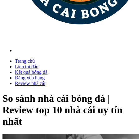
Trang chủ
Lịch thi đấu
Kết quả bóng đá
Bảng xếp hạng
Review nhà cái
So sánh nhà cái bóng đá |
Review top 10 nhà cái uy tín
nhất